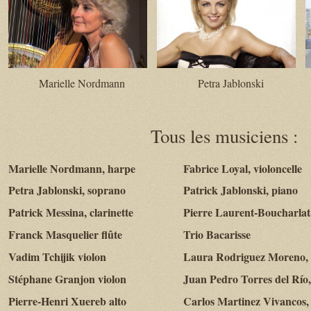
Marielle Nordmann
Petra Jablonski
Tous les musiciens :
Marielle Nordmann, harpe
Fabrice Loyal, violoncelle
Petra Jablonski, soprano
Patrick Jablonski, piano
Patrick
Messina
, clarinette
Pierre Laurent-
Boucharlat
Franck
Masquelier
flûte
Trio
Bacarisse
Vadim
Tchijik
violon
Laura Rodriguez Moreno, 
Stéphane
Granjon
violon
Juan Pedro Torres
del
Río,
Pierre-Henri
Xuereb
alto
Carlos Martinez
Vivancos
,